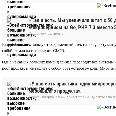
«Так и есть. Мы увеличили штат с 50 
микросервисы на Go, PHP 7.3 вместо 5
Артем Кокунов, тимлид
Разработчики используют современный стек (Golang, актуальную
собой, команды используют CI/CD.
Одна из самых больших команд сейчас переводит все системы
рост продаж, и не тащить с собой груз «старого» кода. Многие 
«У нас есть практика: один микросер
небольшого продукта».
Алексей Шкирмановский, заместитель ИТ-директора по т