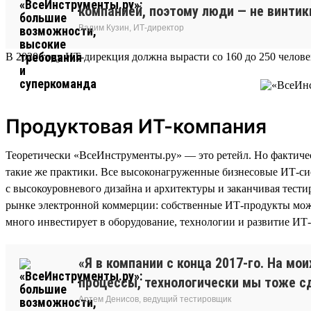
компанией, поэтому люди — не винти
Вадим Кузин, ИТ-директор
В 2020 году ИТ-дирекция должна вырасти со 160 до 250 человек
Продуктовая ИТ-компания
Теоретически «ВсеИнструменты.ру» — это ретейл. Но фактичес
такие же практики. Все высоконагруженные бизнесовые ИТ-сис
с высокоуровневого дизайна и архитектуры и заканчивая тес
рынке электронной коммерции: собственные ИТ-продукты можно
много инвестирует в оборудование, технологии и развитие ИТ
«Я в компании с конца 2017-го. На м
процессы, технологически мы тоже с
Артем Денисов, ведущий тестировщик