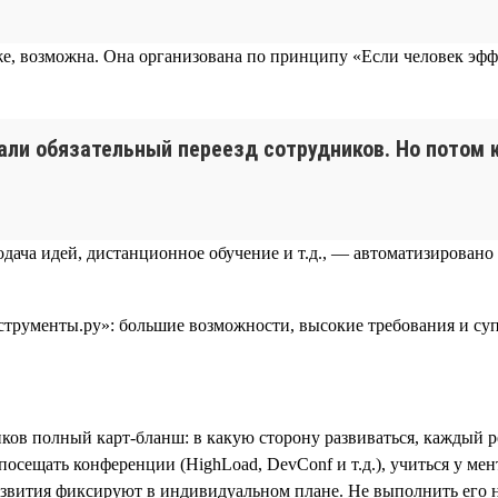
е, возможна. Она организована по принципу «Если человек эффе
али обязательный переезд сотрудников. Но потом к
одача идей, дистанционное обучение и т.д., — автоматизировано
иков полный карт-бланш: в какую сторону развиваться, каждый 
щать конференции (HighLoad, DevConf и т.д.), учиться у ментора 
звития фиксируют в индивидуальном плане. Не выполнить его не