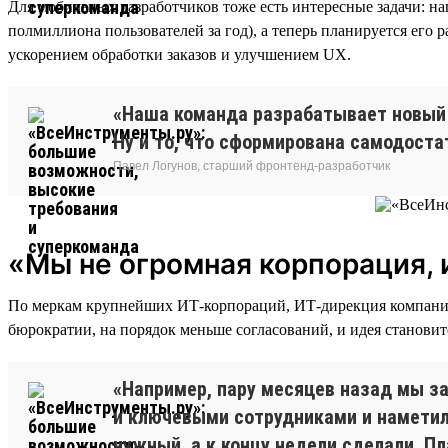
Для мобильных разработчиков тоже есть интересные задачи: 
полмиллиона пользователей за год), а теперь планируется его
ускорением обработки заказов и улучшением UX.
«Наша команда разрабатывает новый 
Ну и то, что сформирована самодоста
Павел Логунов, старший фронтенд-разработчик
«Мы не огромная корпорация, 
По меркам крупнейших ИТ-корпораций, ИТ-дирекция компании 
бюрократии, на порядок меньше согласований, и идея становит
«Например, пару месяцев назад мы з
и ключевыми сотрудниками и наметили
нужный, а к концу недели сделали. П