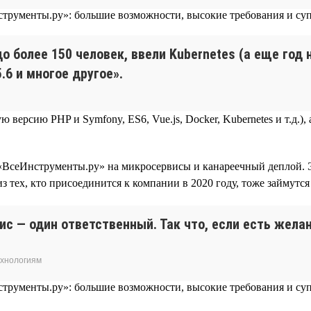
до более 150 человек, ввели Kubernetes (а еще год
.6 и многое другое».
 версию PHP и Symfony, ES6, Vue.js, Docker, Kubernetes и т.д.
 «ВсеИнструменты.ру» на микросервисы и канареечный деплой. 
из тех, кто присоединится к компании в 2020 году, тоже займутс
вис — один ответственный. Так что, если есть жел
ехнологиям