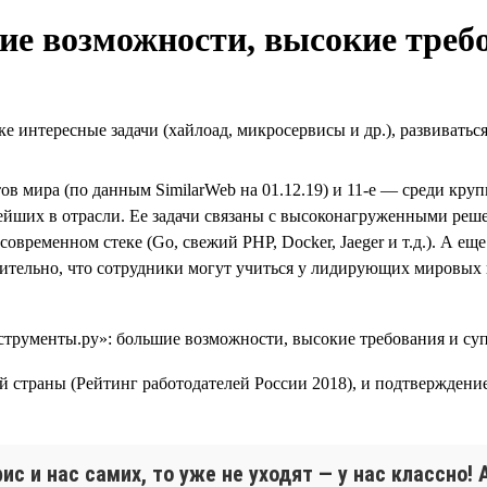
е возможности, высокие треб
е интересные задачи (хайлоад, микросервисы и др.), развиватьс
тов мира (по данным SimilarWeb на 01.12.19) и 11-е — среди кр
ейших в отрасли. Ее задачи связаны с высоконагруженными решен
современном стеке (Go, свежий PHP, Docker, Jaeger и т.д.). А 
тельно, что сотрудники могут учиться у лидирующих мировых 
й страны (Рейтинг работодателей России 2018), и подтверждени
ис и нас самих, то уже не уходят — у нас классно