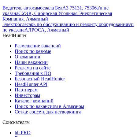
Водитель автосамосвала БелАЗ 75131, 75306
з/п не
указана
СУЭК, Сибирская Угольная Энергетическая
Компания, Алмазный
Электрослесарь по обслуживанию и ремонту оборудования
з/п
не указана
АЛРОСА, Алмазный
HeadHunter
Размещение вакансий
Поиск по резюме
О компании
Наши вакансии
Реклама на сайте
Требования к ПО
Безопасный HeadHunter
HeadHunter API
Партнерам
Инвесторам
Каталог компаний
Поиск по вакансиям в Алмазном
Сетка: соцсеть для нетворкинга
Соискателям
hh PRO