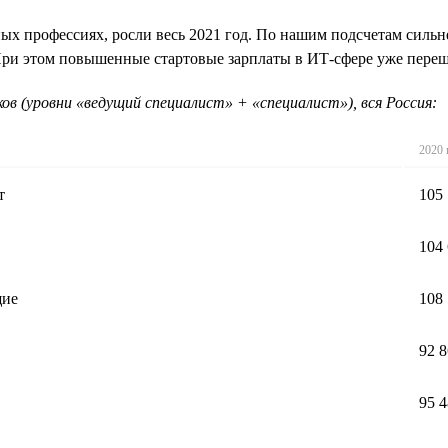
ных профессиях, росли весь 2021 год. По нашим подсчетам сильн
 При этом повышенные стартовые зарплаты в ИТ-сфере уже перешл
в (уровни «ведущий специалист» + «специалист»), вся Россия:
2020 
т
105
104
щие
108
92 
95 