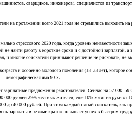
машинистов, сварщиков, инженеров), специалистов из транспортн
тели на протяжении всего 2021 года не стремились выходить на 
мально стрессового 2020 года, когда уровень неизвестности зашк
 не найти работу в короткие сроки и с достойной зарплатой, а з
ал, и многие соискатели принимают решение не рисковать, не вы
озраста и особенно молодого поколения (18–33 лет), которое об
а — демографическая яма 90-х.
ют зарплатные предложения работодателей. Сейчас на 57 000–59
00 000 рублей 29% местных жителей, еще 10% хотят на руки от 10
0 000 до 40 000 рублей. При этом каждый пятый соискатель, как 
вень зарплаты в резюме кратно повышает успех в быстром трудо