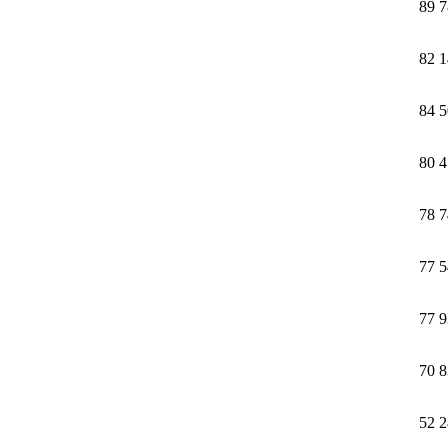
89 
82 
84 
80 
78 
77 
77 
70 
52 