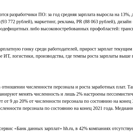
тся разработчики ПО: за год средняя зарплата выросла на 13%,
3 772 рублей), маркетинг, реклама, PR (88 063 рублей), дизайн 
родефицитных либо высоковостребованных профобластей: трансп
рплатную гонку среди работодателей, прирост зарплат текущим
е ИТ, логистики, производства, где темпы роста зарплаты выше
тношении численности персонала и роста заработных плат. Так
ланируют менять численность и лишь 2% настроены пессимистич
т от 9 до 20% от численности персонала по состоянию на конец
исленности персонала по состоянию на конец 2021 года. Медиа
рвис «Банк данных зарплат» hh.ru, в 42% компаниях отсутствуе