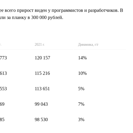
ее всего прирост виден у программистов и разработчиков. В
и за планку в 300 000 рублей.
г.
2021 г.
Динамика, г/г
 773
120 157
14%
 613
115 216
10%
 553
113 651
5%
869
99 043
7%
485
98 530
3%