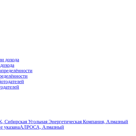
 дохода
ределённости
тодателей
, Сибирская Угольная Энергетическая Компания, Алмазный
не указана
АЛРОСА, Алмазный