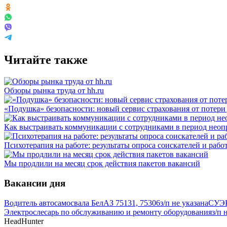
Читайте также
Обзоры рынка труда от hh.ru
«Подушка» безопасности: новый сервис страхования от потери
Как выстраивать коммуникации с сотрудниками в период неоп
Психотерапия на работе: результаты опроса соискателей и рабо
Мы продлили на месяц срок действия пакетов вакансий
Вакансии дня
Водитель автосамосвала БелАЗ 75131, 75306
з/п не указана
СУЭК
Электрослесарь по обслуживанию и ремонту оборудования
з/п 
HeadHunter