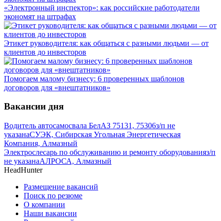
«Электронный инспектор»: как российские работодатели
экономят на штрафах
Этикет руководителя: как общаться с разными людьми — от
клиентов до инвесторов
Помогаем малому бизнесу: 6 проверенных шаблонов
договоров для «внештатников»
Вакансии дня
Водитель автосамосвала БелАЗ 75131, 75306
з/п не
указана
СУЭК, Сибирская Угольная Энергетическая
Компания, Алмазный
Электрослесарь по обслуживанию и ремонту оборудования
з/п
не указана
АЛРОСА, Алмазный
HeadHunter
Размещение вакансий
Поиск по резюме
О компании
Наши вакансии