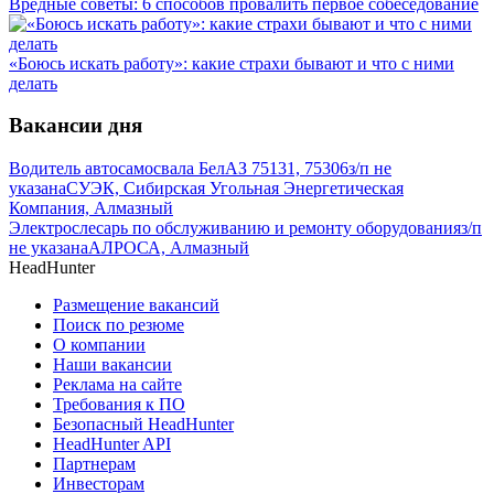
Вредные советы: 6 способов провалить первое собеседование
«Боюсь искать работу»: какие страхи бывают и что с ними
делать
Вакансии дня
Водитель автосамосвала БелАЗ 75131, 75306
з/п не
указана
СУЭК, Сибирская Угольная Энергетическая
Компания, Алмазный
Электрослесарь по обслуживанию и ремонту оборудования
з/п
не указана
АЛРОСА, Алмазный
HeadHunter
Размещение вакансий
Поиск по резюме
О компании
Наши вакансии
Реклама на сайте
Требования к ПО
Безопасный HeadHunter
HeadHunter API
Партнерам
Инвесторам