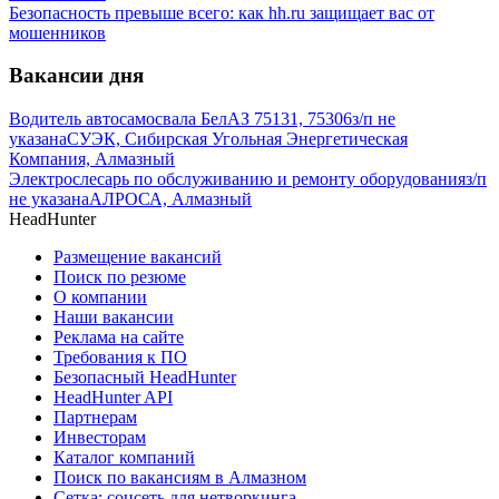
Безопасность превыше всего: как hh.ru защищает вас от
мошенников
Вакансии дня
Водитель автосамосвала БелАЗ 75131, 75306
з/п не
указана
СУЭК, Сибирская Угольная Энергетическая
Компания, Алмазный
Электрослесарь по обслуживанию и ремонту оборудования
з/п
не указана
АЛРОСА, Алмазный
HeadHunter
Размещение вакансий
Поиск по резюме
О компании
Наши вакансии
Реклама на сайте
Требования к ПО
Безопасный HeadHunter
HeadHunter API
Партнерам
Инвесторам
Каталог компаний
Поиск по вакансиям в Алмазном
Сетка: соцсеть для нетворкинга