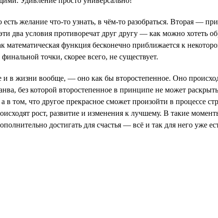
щими. Удивление просто универсально!
есть желание что-то узнать, в чём-то разобраться. Вторая — пр
 эти два условия противоречат друг другу — как можно хотеть об
ак математическая функция бесконечно приближается к некотором
финальной точки, скорее всего, не существует.
те и в жизни вообще, — оно как бы второстепенное. Оно проис
канва, без которой второстепенное в принципе не может раскры
, а в том, что другое прекрасное сможет произойти в процессе с
происходят рост, развитие и изменения к лучшему. В такие момен
ополнительно достигать для счастья — всё и так для него уже ест