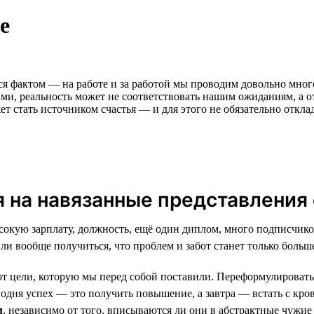
е
тся фактом — на работе и за работой мы проводим довольно мног
и, реальность может не соответствовать нашим ожиданиям, а от
т стать источником счастья — и для этого не обязательно откла
 на навязанные представления 
окую зарплату, должность, ещё один диплом, много подписчиков
т ли вообще получиться, что проблем и забот станет только больш
 от цели, которую мы перед собой поставили. Переформулироват
годня успех — это получить повышение, а завтра — встать с кро
м
, независимо от того, вписываются ли они в абстрактные чужие