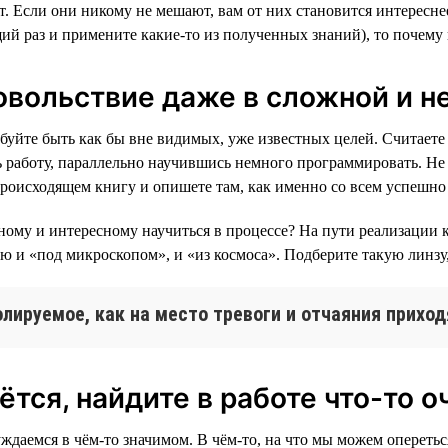
 Если они никому не мешают, вам от них становится интереснее
ий раз и примените какие-то из полученных знаний), то почему 
овольствие даже в сложной и н
обуйте быть как бы вне видимых, уже известных целей. Считаете
 работу, параллельно научившись немного программировать. Не з
происходящем книгу и опишете там, как именно со всем успешно
ному и интересному научиться в процессе? На пути реализации к
 и «под микроскопом», и «из космоса». Подберите такую линзу, 
олируемое, как на место тревоги и отчаяния прихо
ётся, найдите в работе что-то 
ждаемся в чём-то значимом. В чём-то, на что мы можем опереть