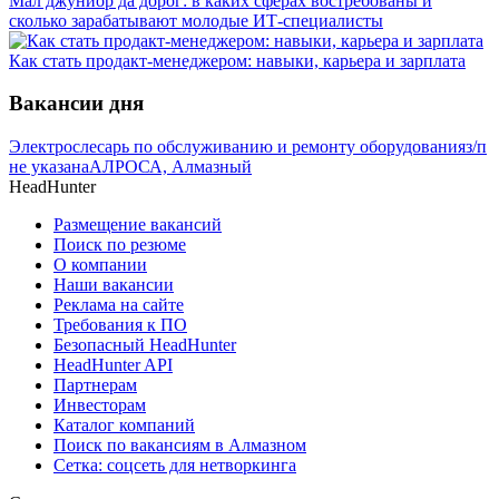
Мал джуниор да дорог: в каких сферах востребованы и
сколько зарабатывают молодые ИТ-специалисты
Как стать продакт-менеджером: навыки, карьера и зарплата
Вакансии дня
Электрослесарь по обслуживанию и ремонту оборудования
з/п
не указана
АЛРОСА, Алмазный
HeadHunter
Размещение вакансий
Поиск по резюме
О компании
Наши вакансии
Реклама на сайте
Требования к ПО
Безопасный HeadHunter
HeadHunter API
Партнерам
Инвесторам
Каталог компаний
Поиск по вакансиям в Алмазном
Сетка: соцсеть для нетворкинга