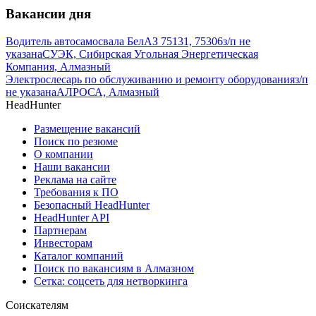
Вакансии дня
Водитель автосамосвала БелАЗ 75131, 75306
з/п не
указана
СУЭК, Сибирская Угольная Энергетическая
Компания, Алмазный
Электрослесарь по обслуживанию и ремонту оборудования
з/п
не указана
АЛРОСА, Алмазный
HeadHunter
Размещение вакансий
Поиск по резюме
О компании
Наши вакансии
Реклама на сайте
Требования к ПО
Безопасный HeadHunter
HeadHunter API
Партнерам
Инвесторам
Каталог компаний
Поиск по вакансиям в Алмазном
Сетка: соцсеть для нетворкинга
Соискателям