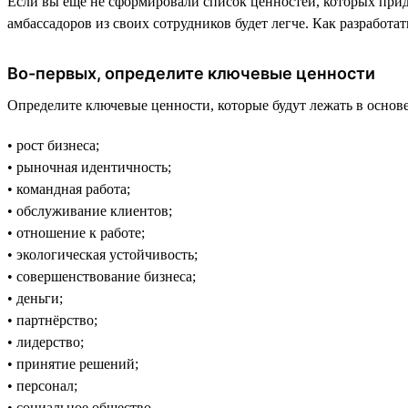
Если вы ещё не сформировали список ценностей, которых прид
амбассадоров из своих сотрудников будет легче. Как разработа
Во-первых, определите ключевые ценности
Определите ключевые ценности, которые будут лежать в основе
• рост бизнеса;
• рыночная идентичность;
• командная работа;
• обслуживание клиентов;
• отношение к работе;
• экологическая устойчивость;
• совершенствование бизнеса;
• деньги;
• партнёрство;
• лидерство;
• принятие решений;
• персонал;
• социальное общество.