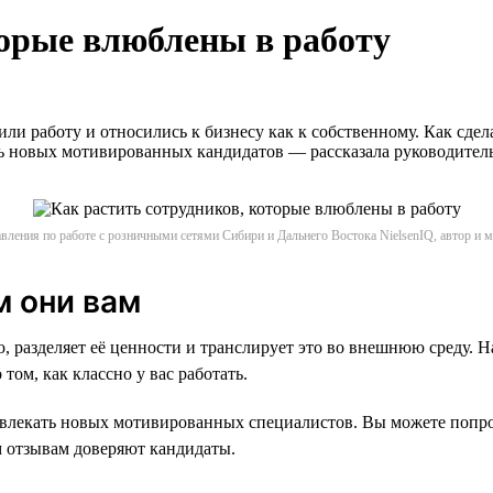
торые влюблены в работу
 работу и относились к бизнесу как к собственному. Как сдела
ть новых мотивированных кандидатов — рассказала руководител
вления по работе с розничными сетями Сибири и Дальнего Востока NielsenIQ, автор и
м они вам
 разделяет её ценности и транслирует это во внешнюю среду. Н
ом, как классно у вас работать.
ривлекать новых мотивированных специалистов. Вы можете попро
м отзывам доверяют кандидаты.