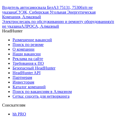
Водитель автосамосвала БелАЗ 75131, 75306
з/п не
указана
СУЭК, Сибирская Угольная Энергетическая
Компания, Алмазный
Электрослесарь по обслуживанию и ремонту оборудования
з/п
не указана
АЛРОСА, Алмазный
HeadHunter
Размещение вакансий
Поиск по резюме
О компании
Наши вакансии
Реклама на сайте
Требования к ПО
Безопасный HeadHunter
HeadHunter API
Партнерам
Инвесторам
Каталог компаний
Поиск по вакансиям в Алмазном
Сетка: соцсеть для нетворкинга
Соискателям
hh PRO