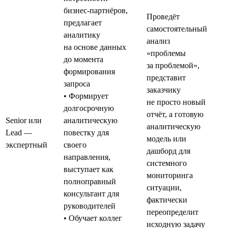
бизнес-партнёров,
Проведёт
предлагает
самостоятельный
аналитику
анализ
на основе данных
«проблемы
до момента
за проблемой»,
формирования
представит
запроса
заказчику
• Формирует
не просто новый
долгосрочную
отчёт, а готовую
Senior или
аналитическую
аналитическую
Lead —
повестку для
модель или
экспертный
своего
дашборд для
направления,
системного
выступает как
мониторинга
полноправный
ситуации,
консультант для
фактически
руководителей
переопределит
• Обучает коллег
исходную задачу