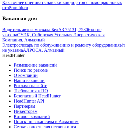
Как точнее оценивать навыки кандидатов с помощью новых
отчётов hh.ru
Вакансии дня
Водитель автосамосвала БелАЗ 75131, 75306
з/п не
указана
СУЭК, Сибирская Угольная Энергетическая
Компания, Алмазный
Электрослесарь по обслуживанию и ремонту оборудования
з/п
не указана
АЛРОСА, Алмазный
HeadHunter
Размещение вакансий
Поиск по резюме
О компании
Наши вакансии
Реклама на сайте
Требования к ПО
Безопасный HeadHunter
HeadHunter API
Партнерам
Инвесторам
Каталог компаний
Поиск по вакансиям в Алмазном
Сетка: соцсеть для нетворкинга