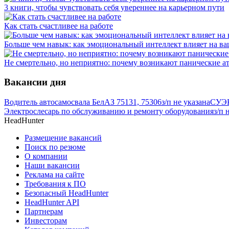
3 книги, чтобы чувствовать себя увереннее на карьерном пути
Как стать счастливее на работе
Больше чем навык: как эмоциональный интеллект влияет на ва
Не смертельно, но неприятно: почему возникают панические ат
Вакансии дня
Водитель автосамосвала БелАЗ 75131, 75306
з/п не указана
СУЭК
Электрослесарь по обслуживанию и ремонту оборудования
з/п 
HeadHunter
Размещение вакансий
Поиск по резюме
О компании
Наши вакансии
Реклама на сайте
Требования к ПО
Безопасный HeadHunter
HeadHunter API
Партнерам
Инвесторам