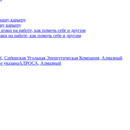
шу карьеру
аки на работе, как помочь себе и другим
, Сибирская Угольная Энергетическая Компания, Алмазный
не указана
АЛРОСА, Алмазный