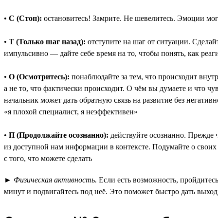
•
С (Стоп):
остановитесь! Замрите. Не шевелитесь. Эмоции могу
•
Т (Только шаг назад):
отступите на шаг от ситуации. Сделай
импульсивно — дайте себе время на то, чтобы понять, как реаг
•
О (Осмотритесь):
понаблюдайте за тем, что происходит внут
а не то, что фактически происходит. О чём вы думаете и что 
начальник может дать обратную связь на развитие без негативн
«я плохой специалист, я неэффективен»
•
П (Продолжайте осознанно):
действуйте осознанно. Прежде ч
из доступной нам информации в контексте. Подумайте о своих 
с того, что можете сделать
►
Физическая активность.
Если есть возможность, пройдитесь
минут и подвигайтесь под неё. Это поможет быстро дать выхо