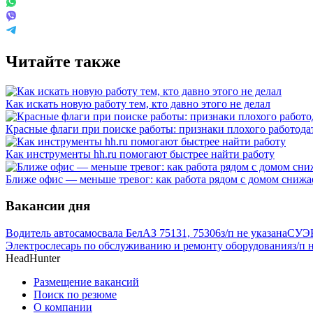
Читайте также
Как искать новую работу тем, кто давно этого не делал
Красные флаги при поиске работы: признаки плохого работода
Как инструменты hh.ru помогают быстрее найти работу
Ближе офис — меньше тревог: как работа рядом с домом снижае
Вакансии дня
Водитель автосамосвала БелАЗ 75131, 75306
з/п не указана
СУЭК
Электрослесарь по обслуживанию и ремонту оборудования
з/п 
HeadHunter
Размещение вакансий
Поиск по резюме
О компании