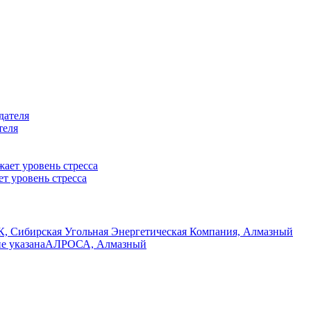
теля
т уровень стресса
, Сибирская Угольная Энергетическая Компания, Алмазный
не указана
АЛРОСА, Алмазный