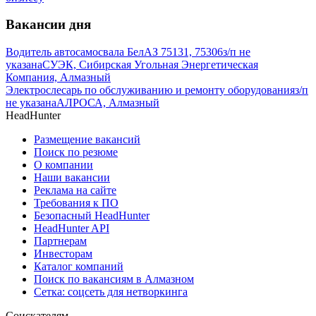
Вакансии дня
Водитель автосамосвала БелАЗ 75131, 75306
з/п не
указана
СУЭК, Сибирская Угольная Энергетическая
Компания, Алмазный
Электрослесарь по обслуживанию и ремонту оборудования
з/п
не указана
АЛРОСА, Алмазный
HeadHunter
Размещение вакансий
Поиск по резюме
О компании
Наши вакансии
Реклама на сайте
Требования к ПО
Безопасный HeadHunter
HeadHunter API
Партнерам
Инвесторам
Каталог компаний
Поиск по вакансиям в Алмазном
Сетка: соцсеть для нетворкинга
Соискателям