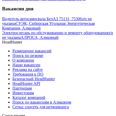
Вакансии дня
Водитель автосамосвала БелАЗ 75131, 75306
з/п не
указана
СУЭК, Сибирская Угольная Энергетическая
Компания, Алмазный
Электрослесарь по обслуживанию и ремонту оборудования
з/п
не указана
АЛРОСА, Алмазный
HeadHunter
Размещение вакансий
Поиск по резюме
О компании
Наши вакансии
Реклама на сайте
Требования к ПО
Безопасный HeadHunter
HeadHunter API
Партнерам
Инвесторам
Каталог компаний
Поиск по вакансиям в Алмазном
Сетка: соцсеть для нетворкинга
Соискателям