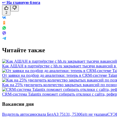
↩
На главную блога
2
Читайте также
Как АШАН в партнёрстве с hh.ru закрывает тысячи вакансий в г
От заявки на подбор до аналитики: теперь в CRM-системе Tal
Как на 25% увеличить количество закрытых вакансий по пози
CRM-система Talantix поможет собирать отклики с сайта, рефер
Вакансии дня
Водитель автосамосвала БелАЗ 75131, 75306
з/п не указана
СУЭК