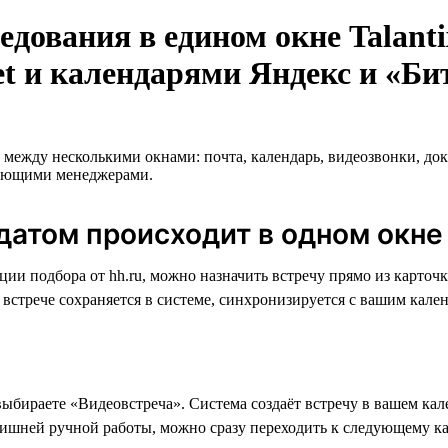
едования в едином окне Talant
et и календарями Яндекс и «Би
между несколькими окнами: почта, календарь, видеозвонки, док
мающими менеджерами.
идатом происходит в одном окне
зации подбора от hh.ru, можно назначить встречу прямо из карт
стрече сохраняется в системе, синхронизируется с вашим кален
выбираете «Видеовстреча». Система создаёт встречу в вашем кал
ишней ручной работы, можно сразу переходить к следующему ка