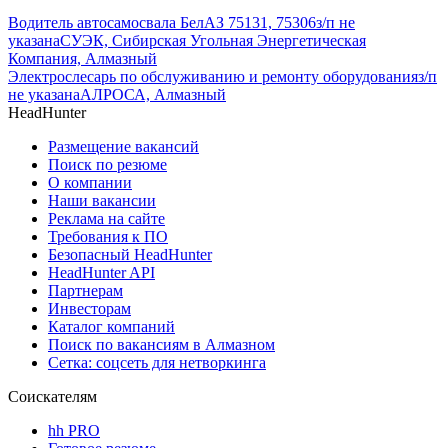
Водитель автосамосвала БелАЗ 75131, 75306
з/п не
указана
СУЭК, Сибирская Угольная Энергетическая
Компания, Алмазный
Электрослесарь по обслуживанию и ремонту оборудования
з/п
не указана
АЛРОСА, Алмазный
HeadHunter
Размещение вакансий
Поиск по резюме
О компании
Наши вакансии
Реклама на сайте
Требования к ПО
Безопасный HeadHunter
HeadHunter API
Партнерам
Инвесторам
Каталог компаний
Поиск по вакансиям в Алмазном
Сетка: соцсеть для нетворкинга
Соискателям
hh PRO