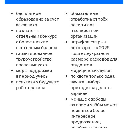
бесплатное
обязательная
образование за счёт
отработка от трёх
заказчика
до пяти лет
по квоте —
в конкретной
отдельный конкурс
организации
с более низким
штраф за разрыв
проходным баллом
договора — с 2026
гарантированное
года в двукратном
трудоустройство
размере расходов для
после выпуска
студентов
меры поддержки
медицинских вузов
в период учёбы
по квоте только одна
практика у будущего
заявка, выбор
работодателя
приходится делать
заранее
меньше свободы:
за время учёбы может
появиться более
интересное
предложение,
но обязательства