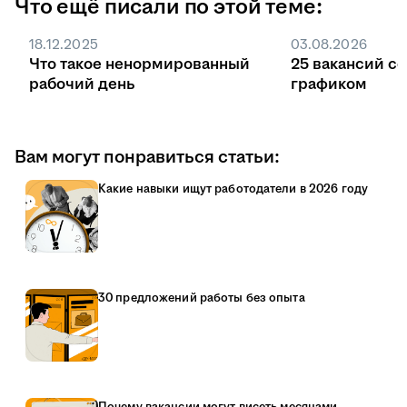
Что ещё писали по этой теме:
Без квоты поступление идёт на общих
основаниях, заказчиком может быть любая
18.12.2025
03.08.2026
компания или ИП, а договор заключают в
Что такое ненормированный
25 вакансий с
любой момент обучения.
рабочий день
графиком
Вам могут понравиться статьи:
Какие навыки ищут работодатели в 2026 году
30 предложений работы без опыта
Почему вакансии могут висеть месяцами