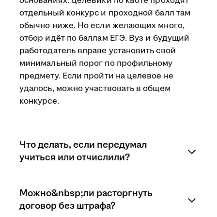
основаниях: целевики по квоте проходят
отдельный конкурс и проходной балл там
обычно ниже. Но если желающих много,
отбор идёт по баллам ЕГЭ. Вуз и будущий
работодатель вправе установить свой
минимальный порог по профильному
предмету. Если пройти на целевое не
удалось, можно участвовать в общем
конкурсе.
Что делать, если передумал
учиться или отчислили?
Последствия зависят от того, на каком
Можно&nbsp;ли расторгнуть
этапе учащийся расторгает договор.
договор без штрафа?
Перевод на другую специальность,