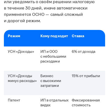
или уведомить о своём решении налоговую
в течение 30 дней, иначе автоматически
применяется ОСНО — самый сложный
и дорогой режим.
Режим
Кому подходит
Ставка
УСН «Доходы»
ИП и ООО
6% от дохода
с небольшими
расходами
УСН «Доходы
Бизнес
15% от прибыли
минус расходы»
с высокими
затратами
Патент
ИП в отдельных
Фиксированная
видах
стоимость