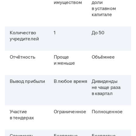
имуществом
доли
в уставном
капитале
Количество
1
До 50
учредителей
Отчётность
Проще
Объёмнее
и меньше
Вывод прибыли
В любое время
Дивиденды
не чаще раза
в квартал
Участие
Ограниченное
Полноценное
в тендерах