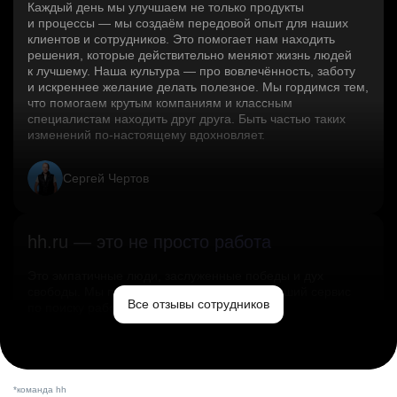
Каждый день мы улучшаем не только продукты
и процессы — мы создаём передовой опыт для наших
клиентов и сотрудников. Это помогает нам находить
решения, которые действительно меняют жизнь людей
к лучшему. Наша культура — про вовлечённость, заботу
и искреннее желание делать полезное. Мы гордимся тем,
что помогаем крутым компаниям и классным
специалистам находить друг друга. Быть частью таких
изменений по‑настоящему вдохновляет.
Сергей Чертов
hh.ru — это не просто работа
Это эмпатичные люди, заслуженные победы и дух
свободы. Мы помогаем миру и создаём лучший сервис
Все отзывы сотрудников
по поиску работы в стране.
Ольга Емельянова
*команда hh