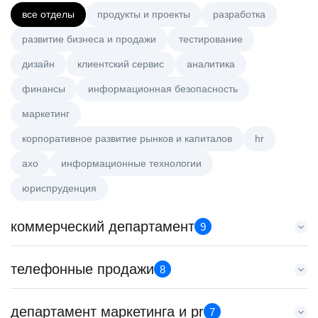
все отделы
продукты и проекты
разработка
развитие бизнеса и продажи
тестирование
дизайн
клиентский сервис
аналитика
финансы
информационная безопасность
маркетинг
корпоративное развитие рынков и капиталов
hr
axo
информационные технологии
юриспруденция
коммерческий департамент
9
Тренер по развитию компетенций продаж
телефонные продажи
8
HeadHunter::Коммерческий департамент
20 июл. 2026
Специалист телемаркетинга
департамент маркетинга и pr
з/п не указана
7