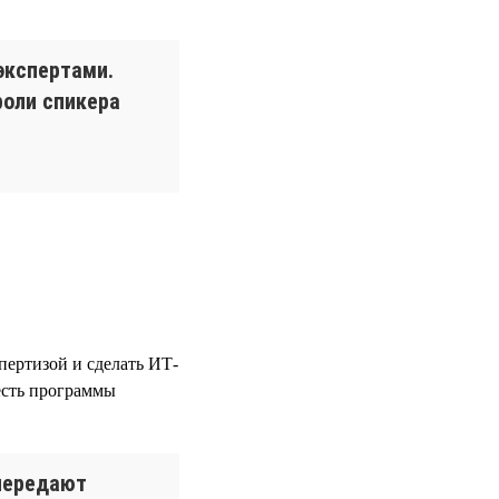
экспертами.
роли спикера
пертизой и сделать ИТ-
 есть программы
передают