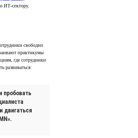
ю ИТ-сектору.
отрудники свободно
сваивают практикумы
циям, где сотрудники
ть развиваться
и пробовать
ециалиста
и двигаться
PMN».