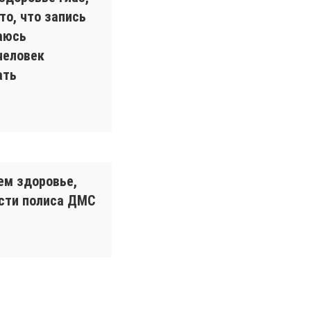
то, что запись
аюсь
человек
ать
ем здоровье,
ости полиса ДМС