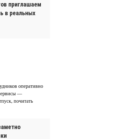
тов приглашаем
ь в реальных
рудников оперативно
 сервисы —
тпуск, почитать
заметно
вки