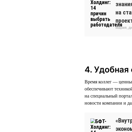
знани
на ст
проек
Мария, д
4. Удобная
Время коллег — ценны
обеспечивают техникой
на специальный портал
новости компании и да
«Внут
эконо