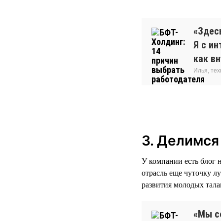
«Здесь
Я с и
как вн
Илья, тех
3. Делимся
У компании есть блог 
отрасль еще чуточку л
развития молодых тала
«Мы с