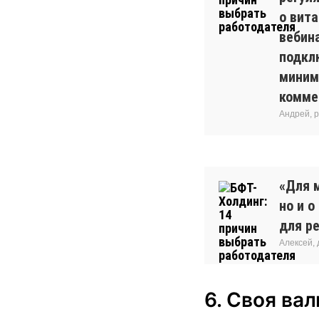
о вита
вебин
подкл
миниму
комме
Андрей, 
«Для м
но и 
для ре
Алексей,
6. Своя ва