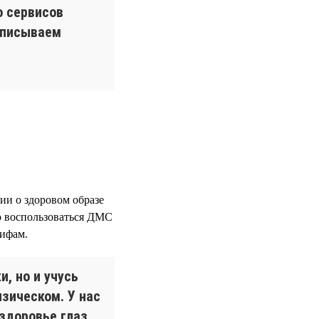
о сервисов
дписываем
ии о здоровом образе
но воспользоваться ДМС
рифам.
, но и учусь
изическом. У нас
здоровье глаз,