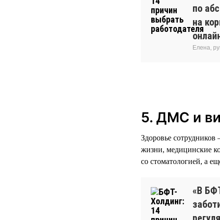
по аб
на ко
онлайн
Елена, р
5. ДМС и в
Здоровье сотрудников 
жизни, медицинские ко
со стоматологией, а е
«В БФ
забот
регуля