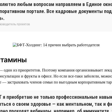
солютно любым вопросам направляем в Единое окн
рпоративном портале. Все кадровые документы по
».
уководитель проектов
итамины
— один из приоритетов. Поэтому компания организовывает лекц
нсультации и фрукты в офисе. Но если все-таки заболели, мож
ще — застраховать членов семьи по выгодным корпоративным та
Т я приобретаю не только профессиональные навыки
иться о своем здоровье — как ментальном, так и ф
рно проходят вебинары, например, об иммунитете, 