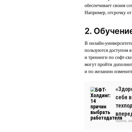
обеспечивает своим со
Например, отсрочку от
2. Обучени
В онлайн-университет
пользуются доступом 
и тренинги по софт-ск
могут пройти дополнит
и по желанию изменить
«Здор
себя 
техпо
впере
Ирина, а