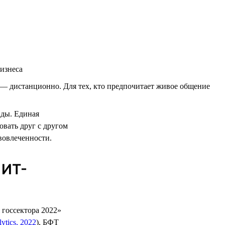
изнеса
— дистанционно. Для тех, кто предпочитает живое общение
нды. Единая
вать друг с другом
 вовлеченности.
 ИТ-
 госсектора 2022»
tics, 2022
), БФТ