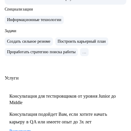
тестирования с командой 15+ человек
• Занималась ручным и автоматизированным
Специализации
тестированием различных продуктов (mobile, web и
Информационные технологии
desktop)
• Занимаюсь построением QA процессов и команды,
Задачи
развитием и интеграции QA в процесс разработки
Создать сильное резюме
Построить карьерный план
продукта
Проработать стратегию поиска работы
...
• Выстраиваю прикладные метрики, средства мониторинга
качества продуктов и не только
• Провела 100+ часов собеседований на позицию QA
manual, QA Auto
Услуги
• Ex-ментор SkyPro курс «Инженер по тестированию ПО»
• Сертифицированный тестировщик ISTQB
Консультация для тестировщиков от уровня Junior до
• Занимаюсь менторством с 2021 года
Middle
Консультация подойдет Вам, если хотите начать
С чем помогу:
карьеру в QA или имеете опыт до 3х лет
• Создание резюме
• Подготовка к собеседованию на различные позиции