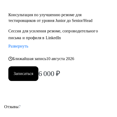
• Начинающий / Junior QA
• Middle/Senior QA
Консультация по улучшению резюме для
• QA Lead
тестировщиков от уровня Junior до Senior/Head
Сессия для усиления резюме, сопроводительного
письма и профиля в LinkedIn
Развернуть
Ближайшая запись
10 августа 2026
6 000
₽
Записаться
Отзывы
7