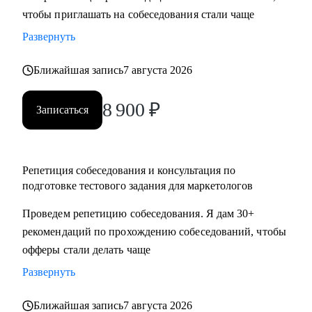
чтобы приглашать на собеседования стали чаще
достижения намеченных целей
• Оценить навыки в маркетинге и дам рекомендации, что и
Развернуть
как следует улучшить
• Отвечу на любые вопросы, связанные с карьерой
Ближайшая запись
7 августа 2026
маркетолога и поиском работы
8 900
₽
Записаться
Кому могу помочь:
Маркетологам и специалистам в отделах маркетинга, если
ты:
Репетиция собеседования и консультация по
• Начинающий в профессии
подготовке тестового задания для маркетологов
• Хочешь выйти на новый этап карьеры
Проведем репетицию собеседования. Я дам 30+
• Планируешь сменить роль или профиль
рекомендаций по прохождению собеседований, чтобы
• Стремишься стать руководителем
офферы стали делать чаще
• Хочешь быть полностью уверен в своём резюме и
коммуникациях
Развернуть
Ближайшая запись
7 августа 2026