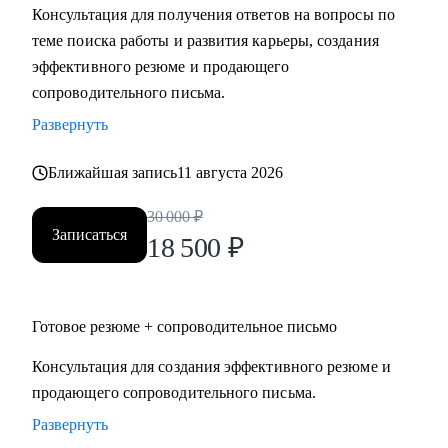
Консультация для получения ответов на вопросы по
Мидл и топ руководители.
теме поиска работы и развития карьеры, создания
• CEO/Генеральный директор
эффективного резюме и продающего
• Операционный директор/Исполнительный директор
сопроводительного письма.
• Коммерческий директор/Директор по продажам
Развернуть
• CFO/ Финансовый директор
• Технический директор
Ближайшая запись
11 августа 2026
• Директор по производству
• ИТ-директор
30 000
₽
• Директор по логистике и закупкам
Записаться
18 500
₽
• Директор по стратегическому развитию
• Директор по качеству
Готовое резюме + сопроводительное письмо
Для своих клиентов я — Карьерный доктор, который
поможет «диагностировать и вылечить» проблемы в
Консультация для создания эффективного резюме и
области профессионального развития: выявить сильные
продающего сопроводительного письма.
стороны и зоны роста, понять личную профессиональную
Развернуть
уникальность, найти оптимальное и актуальное решение, а