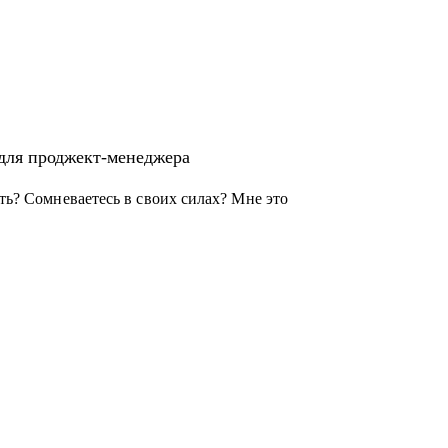
альных и кросс-функциональных
 для проджект-менеджера
ать? Сомневаетесь в своих силах? Мне это
джера с нуля
ного офиса
ачать
ерно и упорно работать над собой