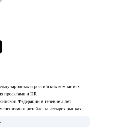
 международных и российских компаниях
ния проектами и HR
ссийской Федерации в течение 3 лет
менениями в ритейле на четырех рынках:
ь
меющие аналогов на российском рынке