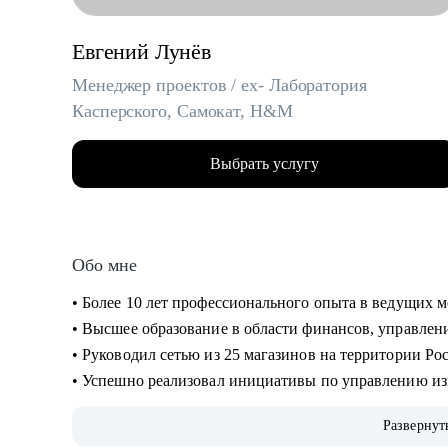
Евгений Лунёв
Менеджер проектов / ex- Лаборатория
Касперского, Самокат, H&M
Выбрать услугу
Обо мне
• Более 10 лет профессионального опыта в ведущих
• Высшее образование в области финансов, управле
• Руководил сетью из 25 магазинов на территории Ро
• Успешно реализовал инициативы по управлению из
Россия, Беларусь, Казахстан, Украина
Развернут
• Внедрял инновационные розничные проекты, не и