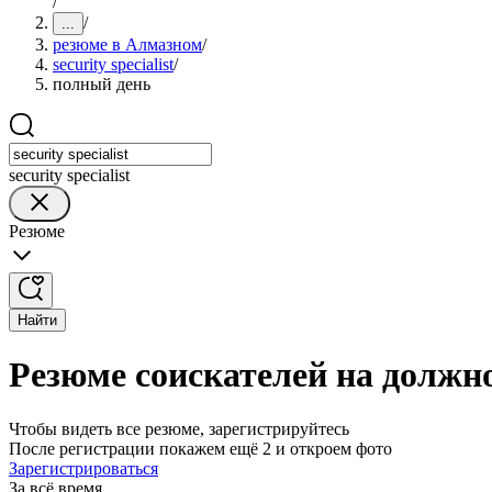
/
/
...
резюме в Алмазном
/
security specialist
/
полный день
security specialist
Резюме
Найти
Резюме соискателей на должнос
Чтобы видеть все резюме, зарегистрируйтесь
После регистрации покажем ещё 2 и откроем фото
Зарегистрироваться
За всё время