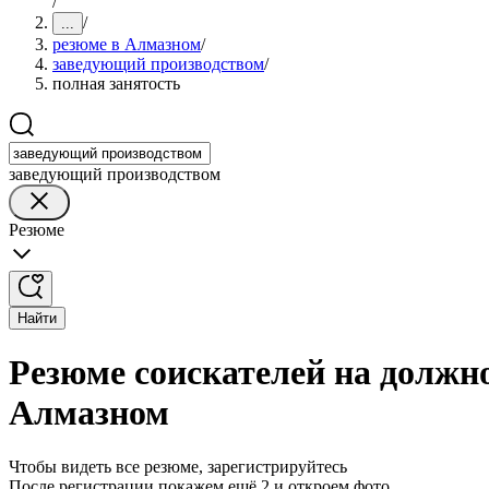
/
/
...
резюме в Алмазном
/
заведующий производством
/
полная занятость
заведующий производством
Резюме
Найти
Резюме соискателей на должн
Алмазном
Чтобы видеть все резюме, зарегистрируйтесь
После регистрации покажем ещё 2 и откроем фото