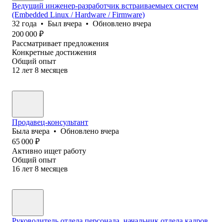
Ведущий инженер-разработчик встраиваемыех систем
(Embedded Linux / Hardware / Firmware)
32
года
•
Был
вчера
•
Обновлено
вчера
200 000
₽
Рассматривает предложения
Конкретные достижения
Общий опыт
12
лет
8
месяцев
Продавец-консультант
Была
вчера
•
Обновлено
вчера
65 000
₽
Активно ищет работу
Общий опыт
16
лет
8
месяцев
Руководитель отдела персонала, начальник отдела кадров,