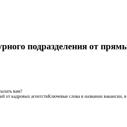
урного подразделения от прям
сылать вам?
сий от кадровых агентств
Ключевые слова в названии вакансии, 