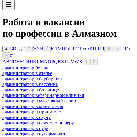
Работа и вакансии
по профессии в Алмазном
Б
В
Г
Д
Е
Ж
З
И
К
Л
М
Н
О
П
Р
С
Т
У
Ф
Х
Ц
Ч
Ш
Э
Ю
А
Ё
Й
Щ
Ы
#
Я
A
B
C
D
E
F
G
H
I
J
K
L
M
N
O
P
Q
R
S
T
U
V
W
X
Y
Z
администратор бутика
администратор в ателье
администратор в барбершоп
администратор в бассейне
администратор в больнице
администратор ветеринарной клиники
администратор в массажный салон
администратор в мини отель
администратор в приемную
администратор в сауну
администратор в соляную пещеру
администратор в суде
администратор в супермаркет