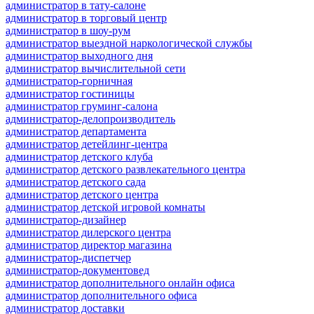
администратор в тату-салоне
администратор в торговый центр
администратор в шоу-рум
администратор выездной наркологической службы
администратор выходного дня
администратор вычислительной сети
администратор-горничная
администратор гостиницы
администратор груминг-салона
администратор-делопроизводитель
администратор департамента
администратор детейлинг-центра
администратор детского клуба
администратор детского развлекательного центра
администратор детского сада
администратор детского центра
администратор детской игровой комнаты
администратор-дизайнер
администратор дилерского центра
администратор директор магазина
администратор-диспетчер
администратор-документовед
администратор дополнительного онлайн офиса
администратор дополнительного офиса
администратор доставки