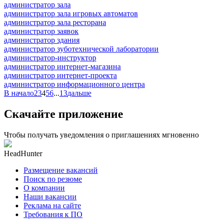
администратор зала
администратор зала игровых автоматов
администратор зала ресторана
администратор заявок
администратор здания
администратор зуботехнической лаборатории
администратор-инструктор
администратор интернет-магазина
администратор интернет-проекта
администратор информационного центра
В начало
2
3
4
5
6
...
13
дальше
Скачайте приложение
Чтобы получать уведомления о приглашениях мгновенно
HeadHunter
Размещение вакансий
Поиск по резюме
О компании
Наши вакансии
Реклама на сайте
Требования к ПО