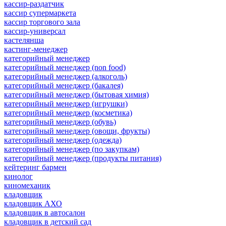
кассир-раздатчик
кассир супермаркета
кассир торгового зала
кассир-универсал
кастелянша
кастинг-менеджер
категорийный менеджер
категорийный менеджер (non food)
категорийный менеджер (алкоголь)
категорийный менеджер (бакалея)
категорийный менеджер (бытовая химия)
категорийный менеджер (игрушки)
категорийный менеджер (косметика)
категорийный менеджер (обувь)
категорийный менеджер (овощи, фрукты)
категорийный менеджер (одежда)
категорийный менеджер (по закупкам)
категорийный менеджер (продукты питания)
кейтеринг бармен
кинолог
киномеханик
кладовщик
кладовщик АХО
кладовщик в автосалон
кладовщик в детский сад