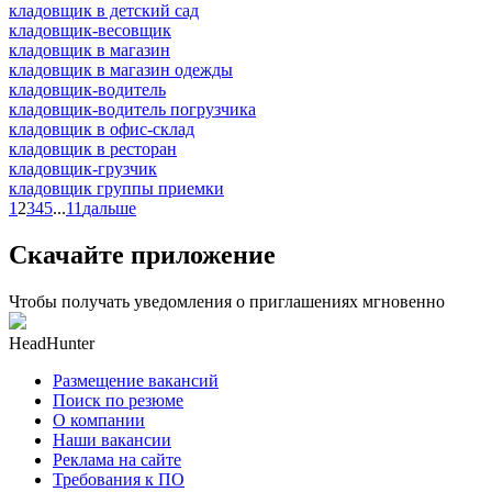
кладовщик в детский сад
кладовщик-весовщик
кладовщик в магазин
кладовщик в магазин одежды
кладовщик-водитель
кладовщик-водитель погрузчика
кладовщик в офис-склад
кладовщик в ресторан
кладовщик-грузчик
кладовщик группы приемки
1
2
3
4
5
...
11
дальше
Скачайте приложение
Чтобы получать уведомления о приглашениях мгновенно
HeadHunter
Размещение вакансий
Поиск по резюме
О компании
Наши вакансии
Реклама на сайте
Требования к ПО