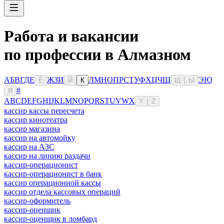
Работа и вакансии
по профессии в Алмазном
А
Б
В
Г
Д
Е
Ж
З
И
Л
М
Н
О
П
Р
С
Т
У
Ф
Х
Ц
Ч
Ш
Э
Ю
Ё
Й
К
Щ
Ы
#
Я
A
B
C
D
E
F
G
H
I
J
K
L
M
N
O
P
Q
R
S
T
U
V
W
X
Y
Z
кассир кассы пересчета
кассир кинотеатра
кассир магазина
кассир на автомойку
кассир на АЗС
кассир на линию раздачи
кассир-операционист
кассир-операционист в банк
кассир операционной кассы
кассир отдела кассовых операций
кассир-оформитель
кассир-оценщик
кассир-оценщик в ломбард