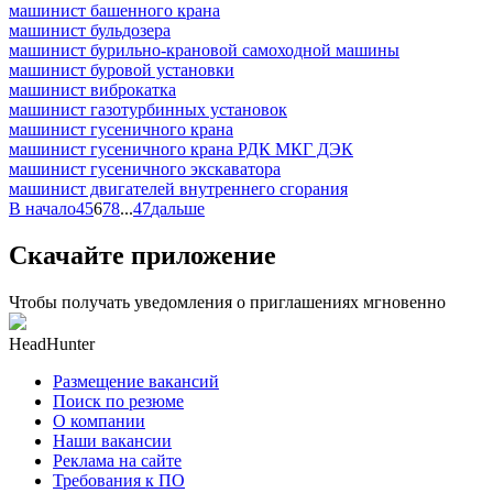
машинист башенного крана
машинист бульдозера
машинист бурильно-крановой самоходной машины
машинист буровой установки
машинист виброкатка
машинист газотурбинных установок
машинист гусеничного крана
машинист гусеничного крана РДК МКГ ДЭК
машинист гусеничного экскаватора
машинист двигателей внутреннего сгорания
В начало
4
5
6
7
8
...
47
дальше
Скачайте приложение
Чтобы получать уведомления о приглашениях мгновенно
HeadHunter
Размещение вакансий
Поиск по резюме
О компании
Наши вакансии
Реклама на сайте
Требования к ПО