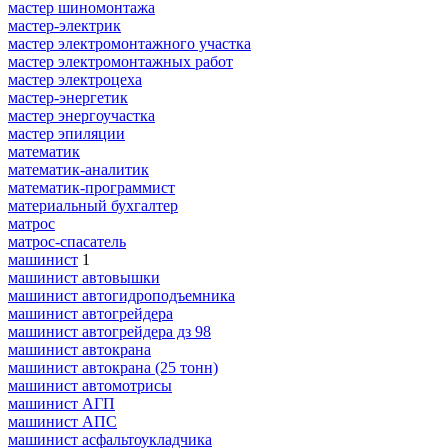
мастер шиномонтажа
мастер-электрик
мастер электромонтажного участка
мастер электромонтажных работ
мастер электроцеха
мастер-энергетик
мастер энергоучастка
мастер эпиляции
математик
математик-аналитик
математик-программист
материальный бухгалтер
матрос
матрос-спасатель
машинист
1
машинист автовышки
машинист автогидроподъемника
машинист автогрейдера
машинист автогрейдера дз 98
машинист автокрана
машинист автокрана (25 тонн)
машинист автомотрисы
машинист АГП
машинист АПС
машинист асфальтоукладчика