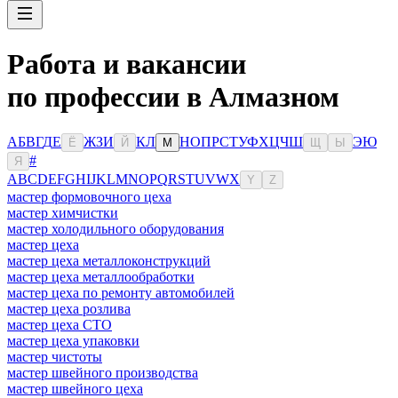
Работа и вакансии
по профессии в Алмазном
А
Б
В
Г
Д
Е
Ж
З
И
К
Л
Н
О
П
Р
С
Т
У
Ф
Х
Ц
Ч
Ш
Э
Ю
Ё
Й
М
Щ
Ы
#
Я
A
B
C
D
E
F
G
H
I
J
K
L
M
N
O
P
Q
R
S
T
U
V
W
X
Y
Z
мастер формовочного цеха
мастер химчистки
мастер холодильного оборудования
мастер цеха
мастер цеха металлоконструкций
мастер цеха металлообработки
мастер цеха по ремонту автомобилей
мастер цеха розлива
мастер цеха СТО
мастер цеха упаковки
мастер чистоты
мастер швейного производства
мастер швейного цеха