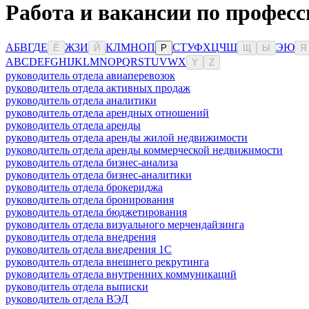
Работа и вакансии по профес
А
Б
В
Г
Д
Е
Ж
З
И
К
Л
М
Н
О
П
С
Т
У
Ф
Х
Ц
Ч
Ш
Э
Ю
Ё
Й
Р
Щ
Ы
Я
A
B
C
D
E
F
G
H
I
J
K
L
M
N
O
P
Q
R
S
T
U
V
W
X
Y
Z
руководитель отдела авиаперевозок
руководитель отдела активных продаж
руководитель отдела аналитики
руководитель отдела арендных отношений
руководитель отдела аренды
руководитель отдела аренды жилой недвижимости
руководитель отдела аренды коммерческой недвижимости
руководитель отдела бизнес-анализа
руководитель отдела бизнес-аналитики
руководитель отдела брокериджа
руководитель отдела бронирования
руководитель отдела бюджетирования
руководитель отдела визуального мерчендайзинга
руководитель отдела внедрения
руководитель отдела внедрения 1С
руководитель отдела внешнего рекрутинга
руководитель отдела внутренних коммуникаций
руководитель отдела выписки
руководитель отдела ВЭД