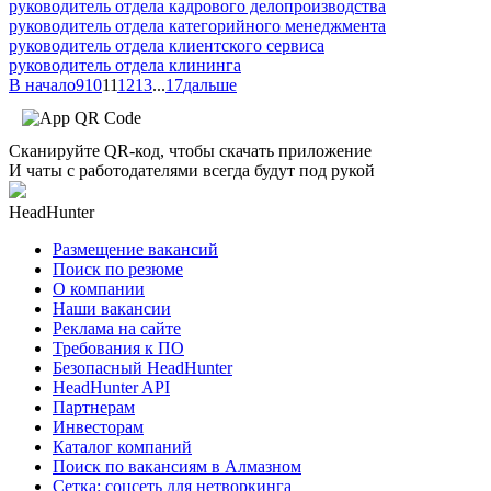
руководитель отдела кадрового делопроизводства
руководитель отдела категорийного менеджмента
руководитель отдела клиентского сервиса
руководитель отдела клининга
В начало
9
10
11
12
13
...
17
дальше
Сканируйте QR-код, чтобы скачать приложение
И чаты с работодателями всегда будут под рукой
HeadHunter
Размещение вакансий
Поиск по резюме
О компании
Наши вакансии
Реклама на сайте
Требования к ПО
Безопасный HeadHunter
HeadHunter API
Партнерам
Инвесторам
Каталог компаний
Поиск по вакансиям в Алмазном
Сетка: соцсеть для нетворкинга