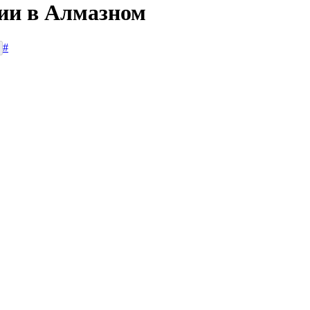
сии в Алмазном
#