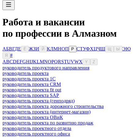
Работа и вакансии
по профессии в Алмазном
А
Б
В
Г
Д
Е
Ж
З
И
К
Л
М
Н
О
П
С
Т
У
Ф
Х
Ц
Ч
Ш
Э
Ю
Ё
Й
Р
Щ
Ы
#
Я
A
B
C
D
E
F
G
H
I
J
K
L
M
N
O
P
Q
R
S
T
U
V
W
X
Y
Z
руководитель продуктового направления
руководитель проекта
руководитель проекта 1C
руководитель проекта CRM
руководитель проекта fit out
руководитель проекта SAP
руководитель проекта (генподряд)
руководитель проекта дорожного строительства
руководитель проекта (интернет-магазин)
руководитель проекта ОВиК
руководитель проекта по развитию продаж
руководитель проектного отдела
руководитель проектного офиса