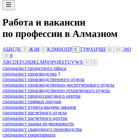
Работа и вакансии
по профессии в Алмазном
А
Б
В
Г
Д
Е
Ж
З
И
К
Л
М
Н
О
П
Р
Т
У
Ф
Х
Ц
Ч
Ш
Э
Ю
Ё
Й
С
Щ
Ы
#
Я
A
B
C
D
E
F
G
H
I
J
K
L
M
N
O
P
Q
R
S
T
U
V
W
X
Y
Z
специалист проектного офиса
специалист производства
1
специалист производственного отдела
специалист производственно-диспетчерского отдела
специалист производственно-технического отдела
специалист процессингового центра
специалист прямых продаж
специалист пункта выдачи заказов
специалист расчетного отдела
специалист расчетного центра
специалист рынка недвижимости
специалист сварочного производства
специалист секретариата