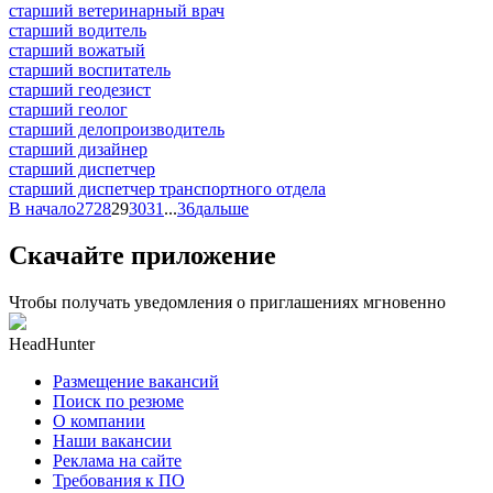
старший ветеринарный врач
старший водитель
старший вожатый
старший воспитатель
старший геодезист
старший геолог
старший делопроизводитель
старший дизайнер
старший диспетчер
старший диспетчер транспортного отдела
В начало
27
28
29
30
31
...
36
дальше
Скачайте приложение
Чтобы получать уведомления о приглашениях мгновенно
HeadHunter
Размещение вакансий
Поиск по резюме
О компании
Наши вакансии
Реклама на сайте
Требования к ПО