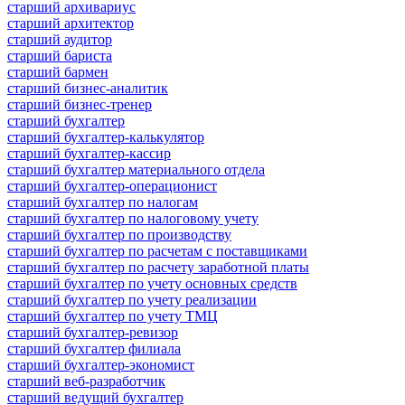
старший архивариус
старший архитектор
старший аудитор
старший бариста
старший бармен
старший бизнес-аналитик
старший бизнес-тренер
старший бухгалтер
старший бухгалтер-калькулятор
старший бухгалтер-кассир
старший бухгалтер материального отдела
старший бухгалтер-операционист
старший бухгалтер по налогам
старший бухгалтер по налоговому учету
старший бухгалтер по производству
старший бухгалтер по расчетам с поставщиками
старший бухгалтер по расчету заработной платы
старший бухгалтер по учету основных средств
старший бухгалтер по учету реализации
старший бухгалтер по учету ТМЦ
старший бухгалтер-ревизор
старший бухгалтер филиала
старший бухгалтер-экономист
старший веб-разработчик
старший ведущий бухгалтер