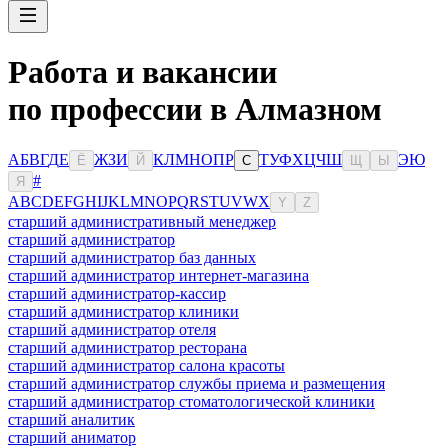
Работа и вакансии
по профессии в Алмазном
А
Б
В
Г
Д
Е
Ж
З
И
К
Л
М
Н
О
П
Р
Т
У
Ф
Х
Ц
Ч
Ш
Э
Ю
Ё
Й
С
Щ
Ы
#
Я
A
B
C
D
E
F
G
H
I
J
K
L
M
N
O
P
Q
R
S
T
U
V
W
X
Y
Z
старший административный менеджер
старший администратор
старший администратор баз данных
старший администратор интернет-магазина
старший администратор-кассир
старший администратор клиники
старший администратор отеля
старший администратор ресторана
старший администратор салона красоты
старший администратор службы приема и размещения
старший администратор стоматологической клиники
старший аналитик
старший аниматор