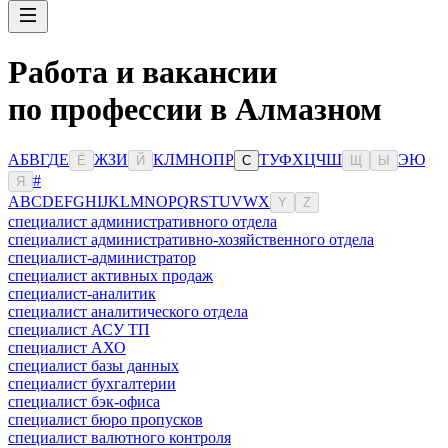
Работа и вакансии
по профессии в Алмазном
А
Б
В
Г
Д
Е
Ж
З
И
К
Л
М
Н
О
П
Р
Т
У
Ф
Х
Ц
Ч
Ш
Э
Ю
Ё
Й
С
Щ
Ы
#
Я
A
B
C
D
E
F
G
H
I
J
K
L
M
N
O
P
Q
R
S
T
U
V
W
X
Y
Z
специалист административного отдела
специалист административно-хозяйственного отдела
специалист-администратор
специалист активных продаж
специалист-аналитик
специалист аналитического отдела
специалист АСУ ТП
специалист АХО
специалист базы данных
специалист бухгалтерии
специалист бэк-офиса
специалист бюро пропусков
специалист валютного контроля