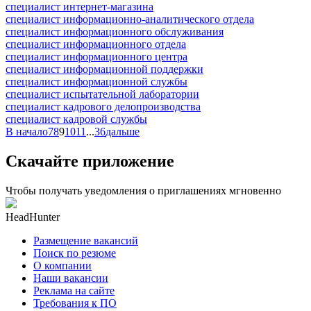
специалист интернет-магазина
специалист информационно-аналитического отдела
специалист информационного обслуживания
специалист информационного отдела
специалист информационного центра
специалист информационной поддержки
специалист информационной службы
специалист испытательной лаборатории
специалист кадрового делопроизводства
специалист кадровой службы
В начало
7
8
9
10
11
...
36
дальше
Скачайте приложение
Чтобы получать уведомления о приглашениях мгновенно
HeadHunter
Размещение вакансий
Поиск по резюме
О компании
Наши вакансии
Реклама на сайте
Требования к ПО