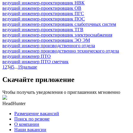
ведущий инженер-проектировщик НВК
ведущий инженер-проектировщик ОВ
ведущий инженер-проектировщик ПГС
ведущий инженер-проектировщик ПОС
ведущий инженер-проектировщик слаботочных систем
ведущий инженер-проектировщик ТГВ
ведущий инженер-проектировщик электроснабжения
ведущий инженер-проектировщик ЭО ЭМ
ведущий инженер производственного отдела
ведущий инженер производственно технического отдела
ведущий инженер ПТО
ведущий инженер ПТО сметчик
1
2
3
4
5
...
19
дальше
Скачайте приложение
Чтобы получать уведомления о приглашениях мгновенно
HeadHunter
Размещение вакансий
Поиск по резюме
О компании
Наши вакансии