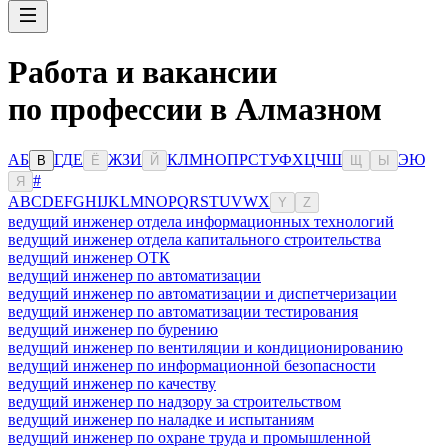
Работа и вакансии
по профессии в Алмазном
А
Б
Г
Д
Е
Ж
З
И
К
Л
М
Н
О
П
Р
С
Т
У
Ф
Х
Ц
Ч
Ш
Э
Ю
В
Ё
Й
Щ
Ы
#
Я
A
B
C
D
E
F
G
H
I
J
K
L
M
N
O
P
Q
R
S
T
U
V
W
X
Y
Z
ведущий инженер отдела информационных технологий
ведущий инженер отдела капитального строительства
ведущий инженер ОТК
ведущий инженер по автоматизации
ведущий инженер по автоматизации и диспетчеризации
ведущий инженер по автоматизации тестирования
ведущий инженер по бурению
ведущий инженер по вентиляции и кондиционированию
ведущий инженер по информационной безопасности
ведущий инженер по качеству
ведущий инженер по надзору за строительством
ведущий инженер по наладке и испытаниям
ведущий инженер по охране труда и промышленной