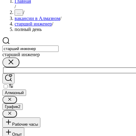
Главная
/
/
...
вакансии в Алмазном
/
старший инженер
/
полный день
старший инженер
Алмазный
График
2
Рабочие часы
Опыт